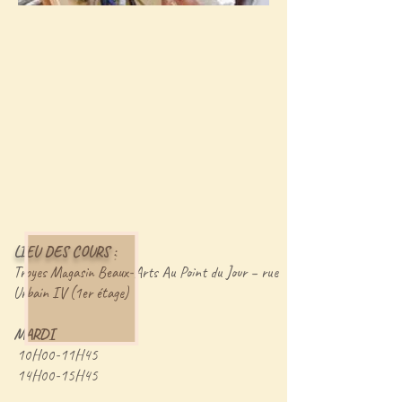
LIEU DES COURS
:
Troyes Magasin Beaux-Arts Au Point du Jour – rue
Urbain IV (1er étage)
MARDI
10H00-11H45
14H00-15H45