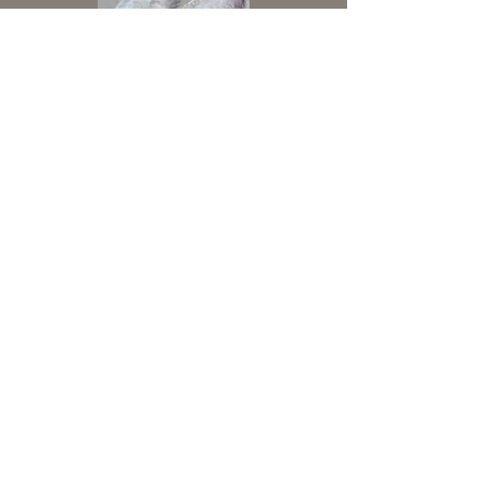
Tel :
© 2023 by V.CHA - PASTELS - TROYES -
06.01.92.67.60
with
Wix.com